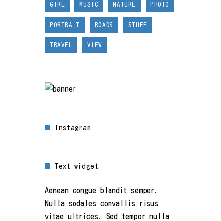
GIRL
MUSIC
NATURE
PHOTO
PORTRAIT
ROADS
STUFF
TRAVEL
VIEW
Instagram
Text widget
Aenean congue blandit semper.
Nulla sodales convallis risus
vitae ultrices. Sed tempor nulla